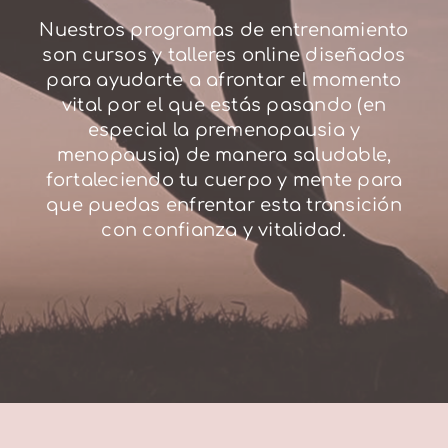
Nuestros programas de entrenamiento
Carrito
son cursos y talleres online diseñados
para ayudarte a afrontar el momento
vital por el que estás pasando (en
especial la premenopausia y
menopausia) de manera saludable,
fortaleciendo tu cuerpo y mente para
que puedas enfrentar esta transición
con confianza y vitalidad.