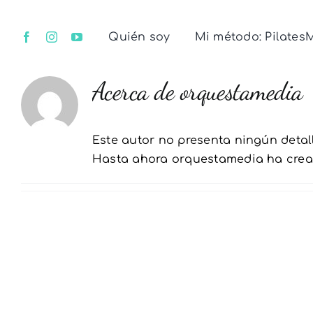
Saltar
al
Quién soy
Mi método: Pilates
contenido
Acerca de
orquestamedia
Este autor no presenta ningún detall
Hasta ahora orquestamedia ha cread