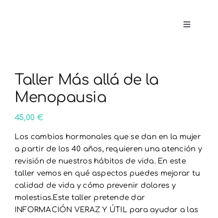
Saltar
al
Toggle
contenido
Navigat
Quién 
Taller Más allá de la
Mi méto
Menopausia
SERVIC
45,00
€
Los cambios hormonales que se dan en la mujer
Testimo
a partir de los 40 años, requieren una atención y
revisión de nuestros hábitos de vida. En este
taller vemos en qué aspectos puedes mejorar tu
Contac
calidad de vida y cómo prevenir dolores y
molestias.Este taller pretende dar
INFORMACIÓN VERAZ Y ÚTIL para ayudar a las
Perfil