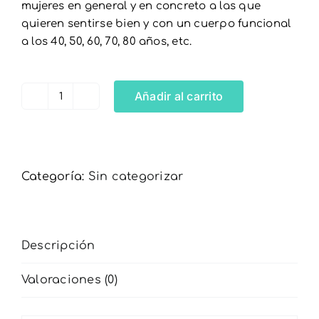
mujeres en general y en concreto a las que
quieren sentirse bien y con un cuerpo funcional
Carrito
a los 40, 50, 60, 70, 80 años, etc.
Añadir al carrito
Taller
Más
allá
de
Categoría:
Sin categorizar
la
Menopausia
cantidad
Descripción
Valoraciones (0)