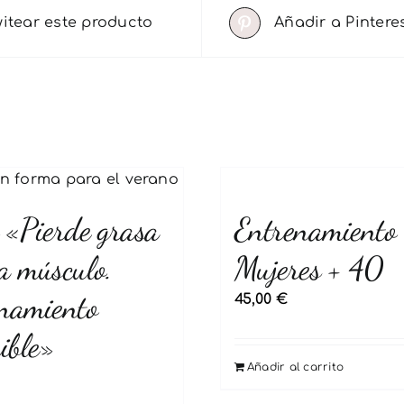
witear este producto
Añadir a Pintere
 «Pierde grasa
Entrenamiento
a músculo.
Mujeres + 40
namiento
45,00
€
ible»
Añadir al carrito