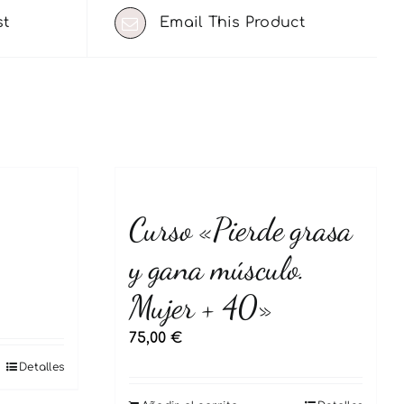
st
Email This Product
Curso «Pierde grasa
y gana músculo.
Mujer + 40»
75,00
€
Detalles