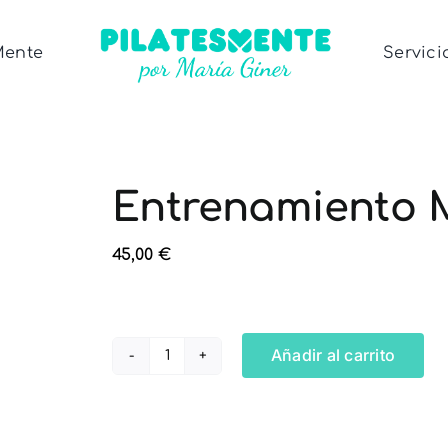
Mente
Servici
Entrenamiento 
45,00
€
Añadir al carrito
Entrenamiento
Mayores
de