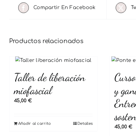
Compartir En Facebook
T
Productos relacionados
Taller de liberación
Curso
miofascial
y gan
Entre
45,00
€
sosten
Añadir al carrito
Detalles
45,00
€