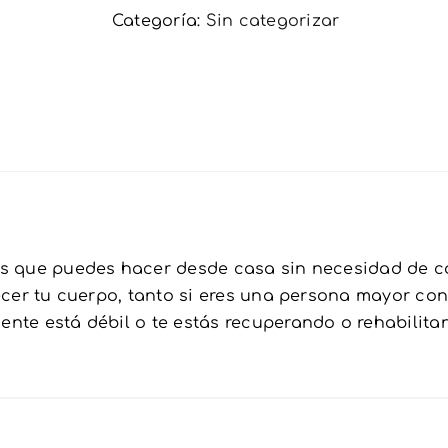
65
Categoría:
Sin categorizar
años
cantidad
os que puedes hacer desde casa sin necesidad de co
lecer tu cuerpo, tanto si eres una persona mayor co
nte está débil o te estás recuperando o rehabilitan