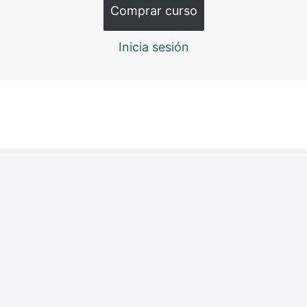
Comprar curso
10. BRAZOS Y HOMBROS CON MEDIAS O ELÁSTICO
Inicia sesión
11. PIERNAS Y ESTIRAMIENTO CON PALOS
12. FUERZA DE BRAZOS CON CARGA (BOTELLAS)
Anterior
Siguiente