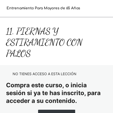
Entrenamiento Para Mayores de 65 Años
11. PIERNAS Y
1. BIENVENIDA Y POSTURA
2. RESPIRACIÓN
ESTIRAMIENTO CON
3. MOVILIDAD ARTICULAR – CALENTAMIENTO
PALOS
4. FORTALECE PIERNAS Y GLÚTEOS
5. FUERZA DE PIERNAS CON SILLA
NO TIENES ACCESO A ESTA LECCIÓN
6. SENTADILLA CON SILLA
Compra este curso, o inicia
7. LUMBARES Y GLÚTEO CON SILLA
sesión si ya te has inscrito, para
acceder a su contenido.
8. CADERA Y ABDUCTORES CON SILLA
9. ABDOMINALES CON SILLA Y COJIN